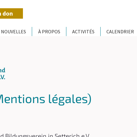
n don
NOUVELLES
À PROPOS
ACTIVITÉS
CALENDRIER
entions légales)
d Bildungsverein in Setterich e.V.