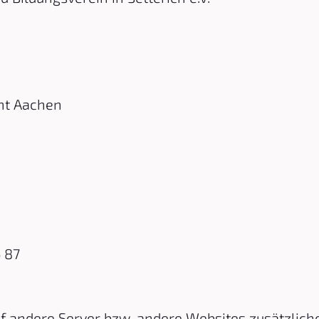
cht Aachen
6 87
uf andere Server bzw. andere Websites zusätzlich