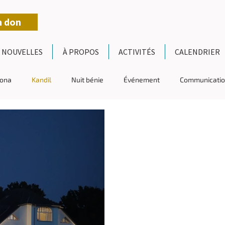
n don
NOUVELLES
À PROPOS
ACTIVITÉS
CALENDRIER
ona
Kandil
Nuit bénie
Événement
Communicati