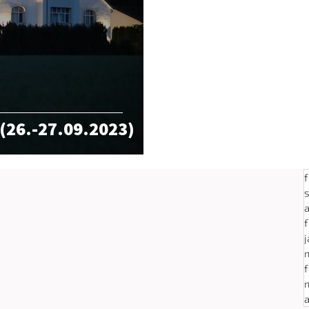
 (26.-27.09.2023)
f
f
j
f
a