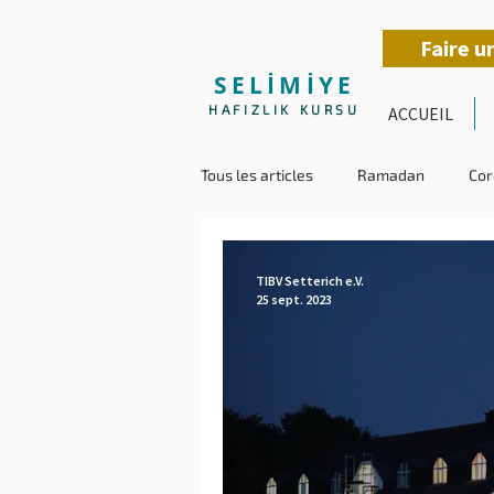
Faire u
SELİMİYE
HAFIZLIK KURSU
ACCUEIL
Tous les articles
Ramadan
Cor
TIBV Setterich e.V.
25 sept. 2023